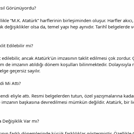
asıl Görünüyordu?
ikle “M.K. Atatürk” harflerinin birleşiminden oluşur. Harfler akıcı, 
 değişiklikler olsa da, temel yapı hep aynıdır. Tarihî belgelerde 
lit Edilebilir mi?
t edilebilir, ancak Atatürk’ün imzasının taklit edilmesi çok zordur
em de imzanın atıldığı dönem koşulları bilinmektedir. Dolayısıyla
elge geçersiz sayılır.
di Mi Attı?
kendi eliyle attı. Resmi belgelerden tutun, özel yazışmalarına kad
de imzanın başkasına devredilmesi mümkün değildir. Atatürk, bir l
 Değişiklik Var mı?
nın farklı dönemlerinde küçük farklılıklar göstermiştir. Özellikle C