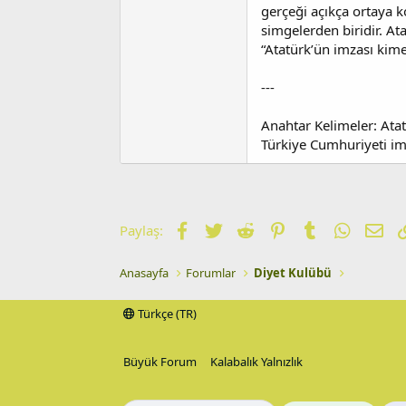
gerçeği açıkça ortaya 
simgelerden biridir. At
“Atatürk’ün imzası kime
---
Anahtar Kelimeler: Atat
Türkiye Cumhuriyeti imz
Facebook
Twitter
Reddit
Pinterest
Tumblr
WhatsA
E-p
Paylaş:
Anasayfa
Forumlar
Diyet Kulübü
Türkçe (TR)
Büyük Forum
Kalabalık Yalnızlık