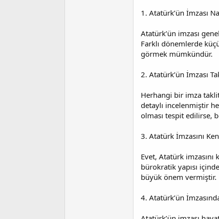
1. Atatürk’ün İmzası N
Atatürk’ün imzası genell
Farklı dönemlerde küçük
görmek mümkündür.
2. Atatürk’ün İmzası Tak
Herhangi bir imza takli
detaylı incelenmiştir h
olması tespit edilirse, b
3. Atatürk İmzasını Ken
Evet, Atatürk imzasını 
bürokratik yapısı için
büyük önem vermiştir.
4. Atatürk’ün İmzasında
Atatürk’ün imzası hayatı