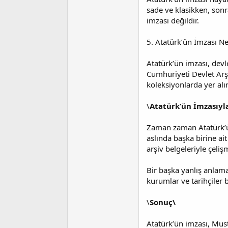
sade ve klasikken, sonrak
imzası değildir.
5. Atatürk’ün İmzası Ne
Atatürk’ün imzası, devl
Cumhuriyeti Devlet Arşi
koleksiyonlarda yer alır
\
Atatürk’ün İmzasıyla
Zaman zaman Atatürk’ün 
aslında başka birine ait
arşiv belgeleriyle çeliş
Bir başka yanlış anlama
kurumlar ve tarihçiler 
\
Sonuç\
Atatürk’ün imzası, Musta