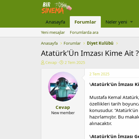
Anasayfa
Forumlar
Neler yeni
Yeni mesajlar
Forumlarda ara
Anasayfa
Forumlar
Diyet Kulübü
Atatürk'Ün Imzası Kime Ait ?
K
B
Cevap
2 Tem 2025
o
a
n
ş
2 Tem 2025
u
l
\
Atatürk'ün İmzası K
y
a
u
n
b
g
Mustafa Kemal Atatürk, 
a
ı
özellikleri tarih boyun
Cevap
ş
ç
konusudur. “Atatürk’ün
l
t
New member
hazırlamıştır. Bu makal
a
a
alınacaktır.
t
r
a
i
n
h
\
Atatürk’ün İmzası G