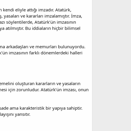
kendi eliyle attığı imzadır. Atatürk,
 yasaları ve kararları imzalamıştır. İmza,
zı söylentilerde, Atatürk’ün imzasının
a atılmıştır. Bu iddiaların hiçbir bilimsel
lışma arkadaşları ve memurları bulunuyordu.
k’ün imzasının farklı dönemlerdeki halleri
emelini oluşturan kararların ve yasaların
esi için zorunludur. Atatürk’ün imzası, onun
sade ama karakteristik bir yapıya sahiptir.
ayışını yansıtır.