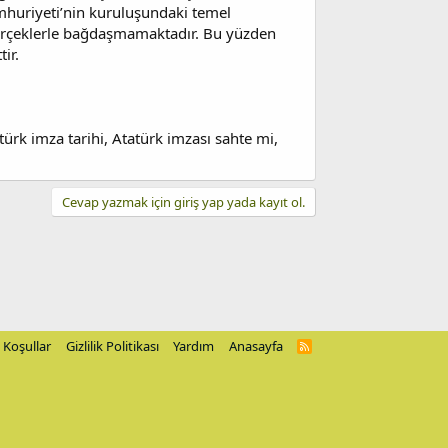
umhuriyeti’nin kuruluşundaki temel
, gerçeklerle bağdaşmamaktadır. Bu yüzden
ir.
ürk imza tarihi, Atatürk imzası sahte mi,
Cevap yazmak için giriş yap yada kayıt ol.
Koşullar
Gizlilik Politikası
Yardım
Anasayfa
R
S
S