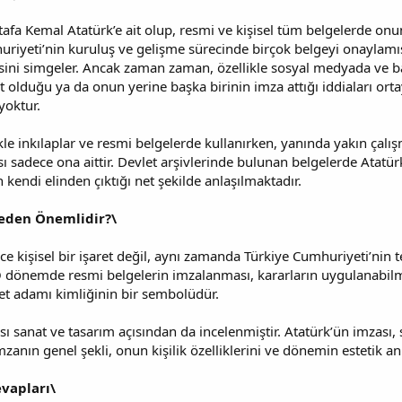
afa Kemal Atatürk’e ait olup, resmi ve kişisel tüm belgelerde onun 
riyeti’nin kuruluş ve gelişme sürecinde birçok belgeyi onaylamış,
sini simgeler. Ancak zaman zaman, özellikle sosyal medyada ve ba
t olduğu ya da onun yerine başka birinin imza attığı iddiaları ortay
yoktur.
ikle inkılaplar ve resmi belgelerde kullanırken, yanında yakın ça
ı sadece ona aittir. Devlet arşivlerinde bulunan belgelerde Atatür
 kendi elinden çıktığı net şekilde anlaşılmaktadır.
Neden Önemlidir?\
ce kişisel bir işaret değil, aynı zamanda Türkiye Cumhuriyeti’nin t
 O dönemde resmi belgelerin imzalanması, kararların uygulanabilm
vlet adamı kimliğinin bir sembolüdür.
sı sanat ve tasarım açısından da incelenmiştir. Atatürk’ün imzası, 
mzanın genel şekli, onun kişilik özelliklerini ve dönemin estetik anl
evapları\