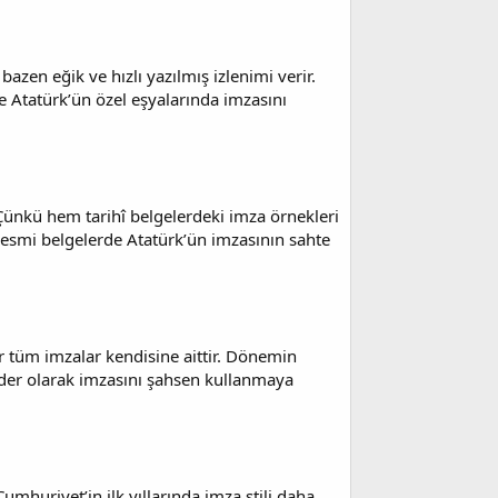
bazen eğik ve hızlı yazılmış izlenimi verir.
ve Atatürk’ün özel eşyalarında imzasını
. Çünkü hem tarihî belgelerdeki imza örnekleri
 resmi belgelerde Atatürk’ün imzasının sahte
ar tüm imzalar kendisine aittir. Dönemin
ider olarak imzasını şahsen kullanmaya
umhuriyet’in ilk yıllarında imza stili daha