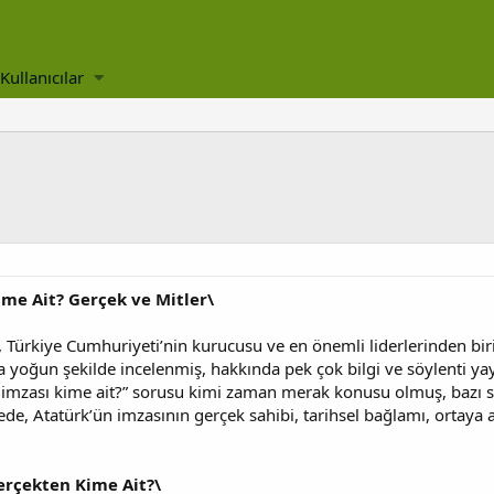
Kullanıcılar
ime Ait? Gerçek ve Mitler\
Türkiye Cumhuriyeti’nin kurucusu ve en önemli liderlerinden biridir
ca yoğun şekilde incelenmiş, hakkında pek çok bilgi ve söylenti yay
 imzası kime ait?” sorusu kimi zaman merak konusu olmuş, bazı 
ede, Atatürk’ün imzasının gerçek sahibi, tarihsel bağlamı, ortaya a
erçekten Kime Ait?\