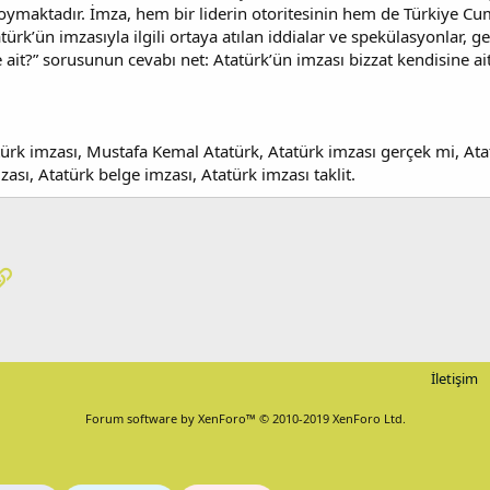
koymaktadır. İmza, hem bir liderin otoritesinin hem de Türkiye C
atürk’ün imzasıyla ilgili ortaya atılan iddialar ve spekülasyonlar
 ait?” sorusunun cevabı net: Atatürk’ün imzası bizzat kendisine aitt
ürk imzası, Mustafa Kemal Atatürk, Atatürk imzası gerçek mi, Atat
ası, Atatürk belge imzası, Atatürk imzası taklit.
pp
osta
Link
İletişim
Forum software by XenForo™
© 2010-2019 XenForo Ltd.