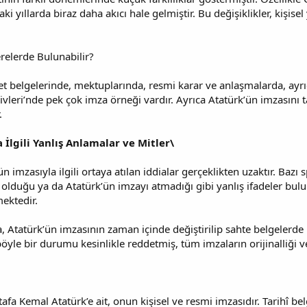
i yıllarda biraz daha akıcı hale gelmiştir. Bu değişiklikler, kişisel 
relerde Bulunabilir?
et belgelerinde, mektuplarında, resmi karar ve anlaşmalarda, ayrı
vleri’nde pek çok imza örneği vardır. Ayrıca Atatürk’ün imzasını t
.
 İlgili Yanlış Anlamalar ve Mitler\
imzasıyla ilgili ortaya atılan iddialar gerçeklikten uzaktır. Bazı
 olduğu ya da Atatürk’ün imzayı atmadığı gibi yanlış ifadeler bulun
mektedir.
, Atatürk’ün imzasının zaman içinde değiştirilip sahte belgelerde
böyle bir durumu kesinlikle reddetmiş, tüm imzaların orijinalliği v
fa Kemal Atatürk’e ait, onun kişisel ve resmi imzasıdır. Tarihî belg