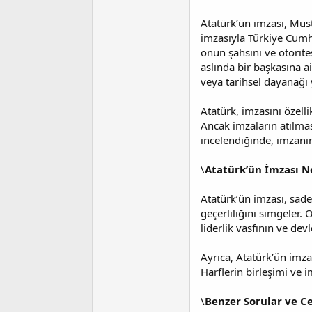
i
Atatürk’ün imzası, Must
imzasıyla Türkiye Cumhu
onun şahsını ve otorite
aslında bir başkasına ai
veya tarihsel dayanağı 
Atatürk, imzasını özell
Ancak imzaların atılmas
incelendiğinde, imzanın
\
Atatürk’ün İmzası 
Atatürk’ün imzası, sade
geçerliliğini simgeler.
liderlik vasfının ve de
Ayrıca, Atatürk’ün imza
Harflerin birleşimi ve i
\
Benzer Sorular ve C