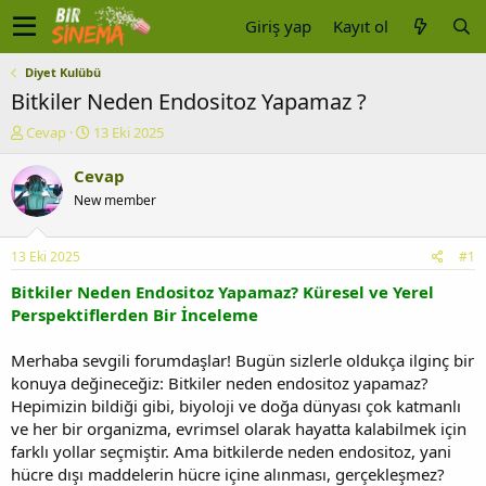
Giriş yap
Kayıt ol
Diyet Kulübü
Bitkiler Neden Endositoz Yapamaz ?
K
B
Cevap
13 Eki 2025
o
a
n
ş
Cevap
u
l
New member
y
a
u
n
b
g
13 Eki 2025
#1
a
ı
ş
ç
Bitkiler Neden Endositoz Yapamaz? Küresel ve Yerel
l
t
Perspektiflerden Bir İnceleme
a
a
t
r
Merhaba sevgili forumdaşlar! Bugün sizlerle oldukça ilginç bir
a
i
konuya değineceğiz: Bitkiler neden endositoz yapamaz?
n
h
Hepimizin bildiği gibi, biyoloji ve doğa dünyası çok katmanlı
i
ve her bir organizma, evrimsel olarak hayatta kalabilmek için
farklı yollar seçmiştir. Ama bitkilerde neden endositoz, yani
hücre dışı maddelerin hücre içine alınması, gerçekleşmez?