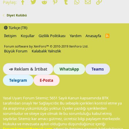
Facebook
Twitter
Reddit
Pinterest
Tumblr
WhatsApp
E-posta
Link
Paylaş:
Diyet Kulübü
Türkçe (TR)
İletişim
Koşullar
Gizlilik Politikası
Yardım
Anasayfa
R
S
S
Forum software by XenForo™
© 2010-2019 XenForo Ltd.
Büyük Forum
Kalabalık Yalnızlık
📣 Reklam & İrtibat
WhatsApp
Teams
Telegram
E-Posta
Yasal Uyarı: Forum Sitemiz; 5651 Sayılı Kanun kapsamında BTK
tarafından onaylı Yer Sağlayıcı'dır. Bu sebeple içerikleri kontrol etme ya
da araştırma yükümlülüğü yoktur. Üyeler yazdığı içeriklerden
sorumludur ve siteye üye olmak ile bu sorumluluğu kabul etmiş
sayılırlar. Sitemiz kar amacı gütmez, ücretsiz bilgi paylaşım merkezidir.
Hukuka ve mevzuata aykırı olduğunu düşündüğünüz içeriği