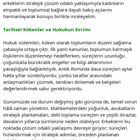
erkeklerin stratejik çözüm odaklı yaklaşımıyla kadınların
empatik ve toplumsal bağlara dayalı bakış açılarını
harmanlayarak konuyu birlikte inceleyelim.
Tarihsel Kökenler ve Hukukun Evrimi
Hukuk sistemleri, köken olarak toplumların düzeni sağlama
çabasıyla ortaya çıktı. İlk yazılı kanunlar, toplumun karmaşık
ilişkilerini düzenlemeyi hedeflerken, süreçlerin uzunluğu
çoğunlukla bürokratik engeller ve bilgi aktarımının
yavaşlığıyla bağlantılıydı. Antik Roma’da dava süreçleri aylar
hatta yıllar sürebiliyordu; çünkü taraflar arasındaki
anlaşmazlıkları çözmek, tanıkları dinlemek ve belgeleri
değerlendirmek sabır gerektiriyordu.
Günümüzde ise durum değişmiş gibi görünse de, temel sorun
hâlâ zaman yönetimi. Mahkemelerdeki yoğunluk, avukatların
stratejik planlamaları, delil toplama süreçleri ve çeşitli itirazlar,
davaların yıllarca sürmesine neden olabiliyor. Erkeklerin bu
noktada çözüm odaklı yaklaşımı devreye giriyor; süreçleri
hızlandırmak için stratejik adımlar, önceden planlanan