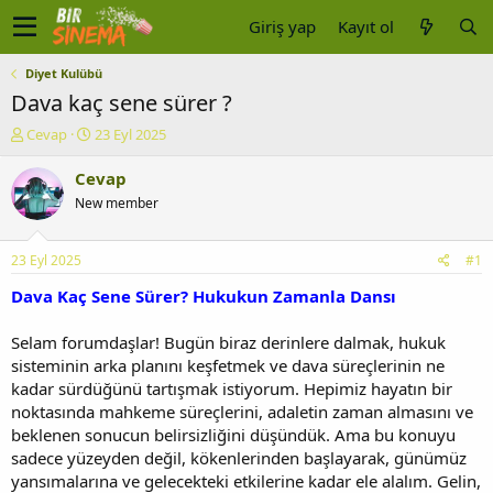
Giriş yap
Kayıt ol
Diyet Kulübü
Dava kaç sene sürer ?
K
B
Cevap
23 Eyl 2025
o
a
n
ş
Cevap
u
l
New member
y
a
u
n
b
g
23 Eyl 2025
#1
a
ı
ş
ç
Dava Kaç Sene Sürer? Hukukun Zamanla Dansı
l
t
a
a
Selam forumdaşlar! Bugün biraz derinlere dalmak, hukuk
t
r
sisteminin arka planını keşfetmek ve dava süreçlerinin ne
a
i
kadar sürdüğünü tartışmak istiyorum. Hepimiz hayatın bir
n
h
noktasında mahkeme süreçlerini, adaletin zaman almasını ve
i
beklenen sonucun belirsizliğini düşündük. Ama bu konuyu
sadece yüzeyden değil, kökenlerinden başlayarak, günümüz
yansımalarına ve gelecekteki etkilerine kadar ele alalım. Gelin,