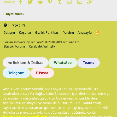
Facebook
Twitter
Reddit
Pinterest
Tumblr
WhatsApp
E-posta
Link
Paylaş:
Diyet Kulübü
Türkçe (TR)
İletişim
Koşullar
Gizlilik Politikası
Yardım
Anasayfa
R
S
S
Forum software by XenForo™
© 2010-2019 XenForo Ltd.
Büyük Forum
Kalabalık Yalnızlık
📣 Reklam & İrtibat
WhatsApp
Teams
Telegram
E-Posta
Yasal Uyarı: Forum Sitemiz; 5651 Sayılı Kanun kapsamında BTK
tarafından onaylı Yer Sağlayıcı'dır. Bu sebeple içerikleri kontrol etme ya
da araştırma yükümlülüğü yoktur. Üyeler yazdığı içeriklerden
sorumludur ve siteye üye olmak ile bu sorumluluğu kabul etmiş
sayılırlar. Sitemiz kar amacı gütmez, ücretsiz bilgi paylaşım merkezidir.
Hukuka ve mevzuata aykırı olduğunu düşündüğünüz içeriği