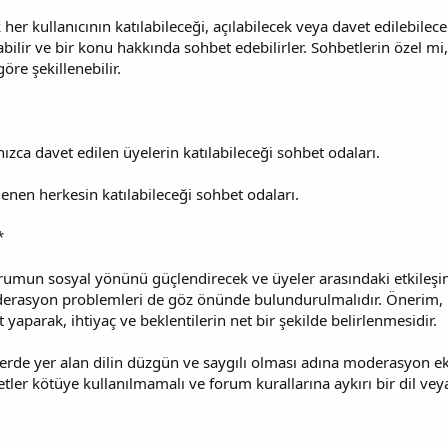
 her kullanıcının katılabileceği, açılabilecek veya davet edilebile
alabilir ve bir konu hakkında sohbet edebilirler. Sohbetlerin özel 
öre şekillenebilir.
ızca davet edilen üyelerin katılabileceği sohbet odaları.
lenen herkesin katılabileceği sohbet odaları.
*
forumun sosyal yönünü güçlendirecek ve üyeler arasındaki etkileşi
derasyon problemleri de göz önünde bulundurulmalıdır. Önerim, 
et yaparak, ihtiyaç ve beklentilerin net bir şekilde belirlenmesidir.
rde yer alan dilin düzgün ve saygılı olması adına moderasyon ekib
ler kötüye kullanılmamalı ve forum kurallarına aykırı bir dil veya