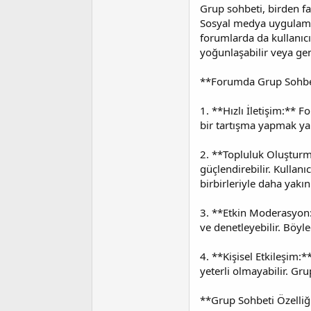
i
Grup sohbeti, birden fa
Sosyal medya uygulamala
forumlarda da kullanıcıl
yoğunlaşabilir veya gen
**Forumda Grup Sohbeti
1. **Hızlı İletişim:** F
bir tartışma yapmak ya d
2. **Topluluk Oluşturm
güçlendirebilir. Kullanıc
birbirleriyle daha yakın i
3. **Etkin Moderasyon:*
ve denetleyebilir. Böyl
4. **Kişisel Etkileşim:*
yeterli olmayabilir. Gru
**Grup Sohbeti Özelliği