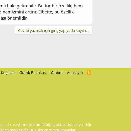
 hale getirebilir. Bu tür bir özellik, hem
namizmini artırır. Elbette, bu özellik
ası önemlidir.
Cevap yazmak için giriş yap yada kayıt ol.
Koşullar
Gizlilik Politikası
Yardım
Anasayfa
R
S
S
me ya da araştırma yükümlülüğü yoktur. Üyeler yazdığı
aylaşım merkezidir. Hukuka ve mevzuata aykırı