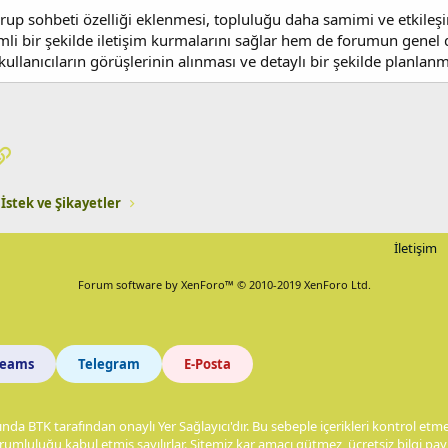
up sohbeti özelliği eklenmesi, topluluğu daha samimi ve etkileşimli
mli bir şekilde iletişim kurmalarını sağlar hem de forumun genel di
lanıcıların görüşlerinin alınması ve detaylı bir şekilde planlanm
pp
osta
Link
 İstek ve Şikayetler
İletişim
Forum software by XenForo™
© 2010-2019 XenForo Ltd.
Teams
Telegram
E-Posta
nda BTK tarafından onaylı Yer Sağlayıcı'dır. Bu sebeple içerikleri kontrol et
rumluluğu kabul etmiş sayılırlar. Sitemiz kar amacı gütmez, ücretsiz bilgi p