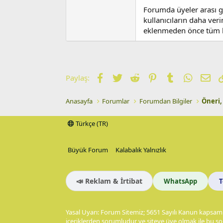
Forumda üyeler arası gr
kullanıcıların daha veri
eklenmeden önce tüm kul
Facebook
Twitter
Reddit
Pinterest
Tumblr
WhatsA
E-p
Paylaş:
Anasayfa
Forumlar
Forumdan Bilgiler
Öneri,
Türkçe (TR)
Büyük Forum
Kalabalık Yalnızlık
📣 Reklam & İrtibat
WhatsApp
Yasal Uyarı: Forum Sitemiz; 5651 Sayılı Kanun kapsamı
içeriklerden sorumludur ve siteye üye olmak ile bu so