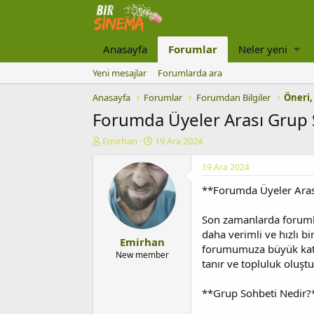
Anasayfa
Forumlar
Neler yeni
Yeni mesajlar
Forumlarda ara
Anasayfa
Forumlar
Forumdan Bilgiler
Öneri,
Forumda Üyeler Arası Grup S
K
B
Emirhan
19 Ara 2024
o
a
n
ş
19 Ara 2024
u
l
**Forumda Üyeler Arası
y
a
u
n
b
g
Son zamanlarda forumlar
a
ı
daha verimli ve hızlı bi
Emirhan
ş
ç
forumumuza büyük katkı 
l
t
New member
tanır ve topluluk oluştu
a
a
t
r
a
i
**Grup Sohbeti Nedir?
n
h