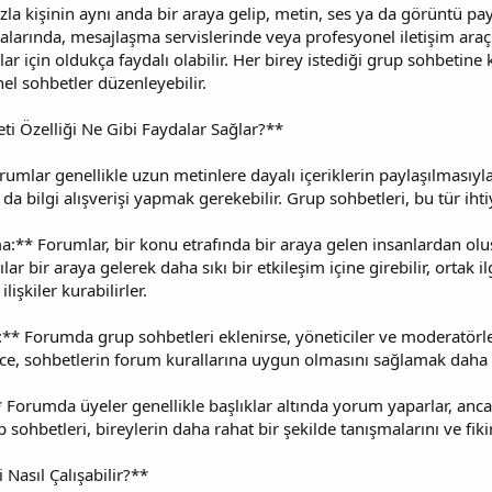
zla kişinin aynı anda bir araya gelip, metin, ses ya da görüntü pay
rında, mesajlaşma servislerinde veya profesyonel iletişim araçlar
ar için oldukça faydalı olabilir. Her birey istediği grup sohbetine k
el sohbetler düzenleyebilir.
 Özelliği Ne Gibi Faydalar Sağlar?**
orumlar genellikle uzun metinlere dayalı içeriklerin paylaşılmasıyla 
a bilgi alışverişi yapmak gerekebilir. Grup sohbetleri, bu tür ihtiy
a:** Forumlar, bir konu etrafında bir araya gelen insanlardan olu
ılar bir araya gelerek daha sıkı bir etkileşim içine girebilir, ortak 
lişkiler kurabilirler.
* Forumda grup sohbetleri eklenirse, yöneticiler ve moderatörler
ece, sohbetlerin forum kurallarına uygun olmasını sağlamak daha b
* Forumda üyeler genellikle başlıklar altında yorum yaparlar, ancak
p sohbetleri, bireylerin daha rahat bir şekilde tanışmalarını ve fik
 Nasıl Çalışabilir?**