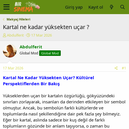
Giriş yap
Kayıt ol
Makyaj Hileleri
Kartal ne kadar yüksekten uçar ?
K
B
Abdulferit
17 Mar 2026
o
a
n
ş
Abdulferit
u
l
Global Mod
Global Mod
y
a
u
n
b
g
17 Mar 2026
#1
a
ı
ş
ç
Kartal Ne Kadar Yüksekten Uçar? Kültürel
l
t
Perspektiflerden Bir Bakış
a
a
t
r
Yükseklerden uçan bir kartalın özgürlüğü, gökyüzündeki
a
i
sınırları zorlayarak, insanları da derinden etkileyen bir sembol
n
h
olmuştur. Ancak, bu sembolün farklı kültürlerde ve
i
toplumlarda nasıl şekillendiğine dair pek fazla şey bilmeyiz.
Eğer bir kartal, aslında sadece bir kuş değil de farklı
toplumların gözünde bir anlam taşıyorsa, o zaman bu