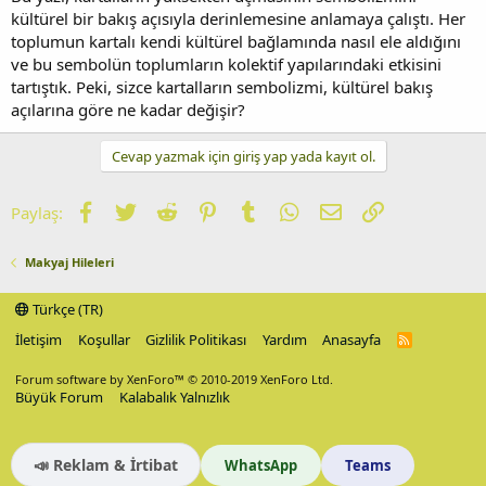
kültürel bir bakış açısıyla derinlemesine anlamaya çalıştı. Her
toplumun kartalı kendi kültürel bağlamında nasıl ele aldığını
ve bu sembolün toplumların kolektif yapılarındaki etkisini
tartıştık. Peki, sizce kartalların sembolizmi, kültürel bakış
açılarına göre ne kadar değişir?
Cevap yazmak için giriş yap yada kayıt ol.
Facebook
Twitter
Reddit
Pinterest
Tumblr
WhatsApp
E-posta
Link
Paylaş:
Makyaj Hileleri
Türkçe (TR)
İletişim
Koşullar
Gizlilik Politikası
Yardım
Anasayfa
R
S
S
Forum software by XenForo™
© 2010-2019 XenForo Ltd.
Büyük Forum
Kalabalık Yalnızlık
📣 Reklam & İrtibat
WhatsApp
Teams