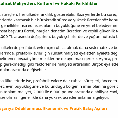
uhsat Maliyetleri: Kültürel ve Hukuki Farklılıklar
 süreçleri, her ülkede farklılık gösterebilir. Bazı yerlerde bu süre
 yerlerde karmaşık bir bürokratik süreç ve yüksek ücretler söz konu
, genellikle inşa edilecek alanın büyüklüğüne ve yerel belediyenin
sat başvuru ücreti, harçlar, denetim ücretleri ve çeşitli güvenlik ta
5.000 TL arasında değişirken, büyük şehirlerde ve yoğun nüfuslu 
 ülkelerde prefabrik evler için ruhsat almak daha sistematik ve beli
eri’nde, prefabrik evler için ruhsat maliyeti eyaletten eyalete deği
lirlenen inşaat yönetmeliklerine de uyulması gerekir. Ayrıca, prefa
ip gerekmediği gibi faktörler de maliyeti artırabilir. Birçok eyalett
 dolar arasında değişebilir.
upa ülkelerinde ise, prefabrik evlere dair ruhsat süreçleri, öncede
yet, evin büyüklüğüne ve bulunduğu bölgenin imar planına göre değ
çin toplam maliyet, 2.000 ile 6.000 pound arasında olabiliyor. Yani
ize olması, genellikle daha yüksek ücretler anlamına geliyor.
Başarıya Odaklanması: Ekonomik ve Pratik Bakış Açıları