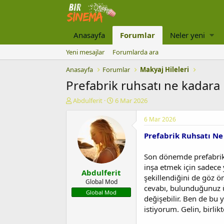
Anasayfa
Forumlar
Neler yeni
Yeni mesajlar
Forumlarda ara
Anasayfa
Forumlar
Makyaj Hileleri
Prefabrik ruhsatı ne kadara 
K
B
Abdulferit
6 Mar 2026
o
a
n
ş
6 Mar 2026
u
l
Prefabrik Ruhsatı Ne
y
a
u
n
b
g
Son dönemde prefabrik 
a
ı
inşa etmek için sadece 
Abdulferit
ş
ç
şekillendiğini de göz 
l
t
Global Mod
cevabı, bulunduğunuz ül
a
a
Global Mod
değişebilir. Ben de bu y
t
r
a
i
istiyorum. Gelin, birlik
n
h