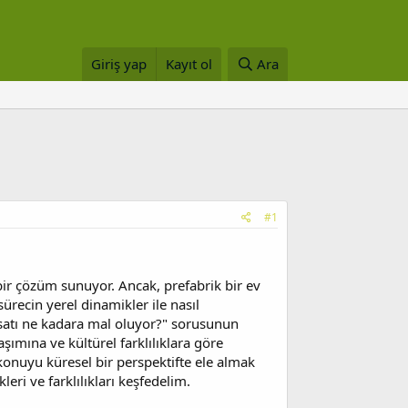
Giriş yap
Kayıt ol
Ara
#1
ir çözüm sunuyor. Ancak, prefabrik bir ev
ürecin yerel dinamikler ile nasıl
satı ne kadara mal oluyor?" sorusunun
ımına ve kültürel farklılıklara göre
, konuyu küresel bir perspektifte ele almak
eri ve farklılıkları keşfedelim.