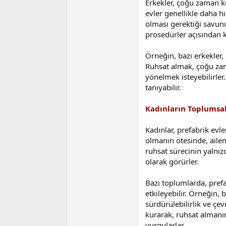
Erkekler, çoğu zaman ko
evler genellikle daha h
olması gerektiği savunu
prosedürler açısından k
Örneğin, bazı erkekler, 
Ruhsat almak, çoğu zama
yönelmek isteyebilirler
tanıyabilir.
Kadınların Toplumsal 
Kadınlar, prefabrik evle
olmanın ötesinde, ailen
ruhsat sürecinin yalnı
olarak görürler.
Bazı toplumlarda, prefab
etkileyebilir. Örneğin, 
sürdürülebilirlik ve çe
kurarak, ruhsat almanın
vurgularlar.