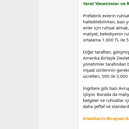
i
Yerel Yönetimler ve R
Prefabrik evlerin ruhsat
halledilebilirken, bazı
evler için ruhsat almak
maliyet, belediyenin ruh
ortalama 1.000 TL ile 
Diğer taraftan, gelişmiş
Amerika Birleşik Devletl
yönetimler tarafından be
inşaat izinlerinin gerek
ücretleri, 500 ile 3.000
İngiltere gibi bazı Avr
işliyor. Burada da mali
belgeler ve ruhsatlar i
daha şeffaf ve standard
Erkeklerin Bireysel 