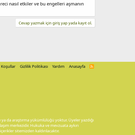
üreci nasıl etkiler ve bu engelleri aşmanın
Cevap yazmak için giriş yap yada kayıt ol.
Koşullar
Gizlilik Politikası
Yardım
Anasayfa
R
S
S
me ya da araştırma yükümlülüğü yoktur. Üyeler yazdığı
aylaşım merkezidir. Hukuka ve mevzuata aykırı
 içerikler sitemizden kaldırılacaktır.