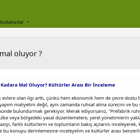
Kullanıcılar
mal oluyor ?
 Kadara Mal Oluyor? Kültürler Arası Bir İnceleme
evlere olan ilgi arttı, çünkü hem ekonomik hem de çevre dostu b
yapım maliyetini değil, aynı zamanda ruhsat alma sürecini ve bu s
önünde bulundurmak gerekiyor. Merak ediyorsanız, "Prefabrik ruh
ke veya bölgedeki yasal düzenlemelere, yerel yönetimlerin yaklaş
azıyı, farklı kültürlerin ve toplumların bakış açılarını inceleyerek
te bu konuyu derinlemesine inceleyelim ve kültürler arası benzerlikl