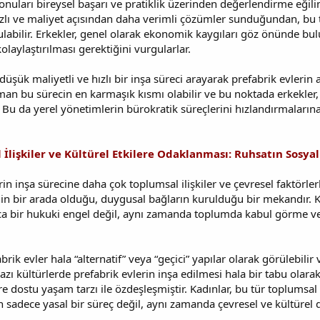
nuları bireysel başarı ve pratiklik üzerinden değerlendirme eğilim
ızlı ve maliyet açısından daha verimli çözümler sunduğundan, bu t
labilir. Erkekler, genel olarak ekonomik kaygıları göz önünde bul
olaylaştırılması gerektiğini vurgularlar.
düşük maliyetli ve hızlı bir inşa süreci arayarak prefabrik evlerin
n bu sürecin en karmaşık kısmı olabilir ve bu noktada erkekler, d
. Bu da yerel yönetimlerin bürokratik süreçlerini hızlandırmaları
İlişkiler ve Kültürel Etkilere Odaklanması: Ruhsatın Sosyal
rin inşa sürecine daha çok toplumsal ilişkiler ve çevresel faktörlerl
in bir arada olduğu, duygusal bağların kurulduğu bir mekandır. Ka
zca bir hukuki engel değil, aynı zamanda toplumda kabul görme 
rik evler hala “alternatif” veya “geçici” yapılar olarak görülebilir
bazı kültürlerde prefabrik evlerin inşa edilmesi hala bir tabu olara
vre dostu yaşam tarzı ile özdeşleşmiştir. Kadınlar, bu tür toplumsa
 sadece yasal bir süreç değil, aynı zamanda çevresel ve kültürel