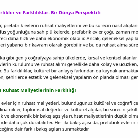
likler ve Farklılıklar: Bir Dünya Perspektifi
lar, prefabrik evlerin ruhsat maliyetlerini ve bu sürecin nasıl algıl
fus yoğunluğuna sahip ülkelerde, prefabrik evler çoğu zaman mod
eci daha hızlı ve daha ekonomik olabilir. Ancak, geleneksel yapılarla
leri yabancı bir kavram olarak görebilir ve bu da ruhsat alma sürec
a gibi geniş coğrafyaya sahip ülkelerde, kırsal ve kentsel alanlar 
vlerin kurulumu ve ruhsat alımı genellikle daha kolay ve ucuzken,
r. Bu farklılıklar, kültürel bir anlayış farkından da kaynaklanmaktad
en, şehirlerde estetik ve geleneksel yapıların ön planda olması gere
ı Ruhsat Maliyetlerinin Farklılığı
 evler için ruhsat maliyetleri, bulunduğunuz kültürel ve coğrafi ç
namikler, toplumsal değerler ve kültürel algılar, bu sürecin şek
tik ve ekonomik bir bakış açısıyla ruhsat maliyetlerinin düşük olma
inde daha çok durabilirler. Her iki bakış açısı da, prefabrik evlerin 
eceğine dair farklı bakış açıları sunmaktadır.