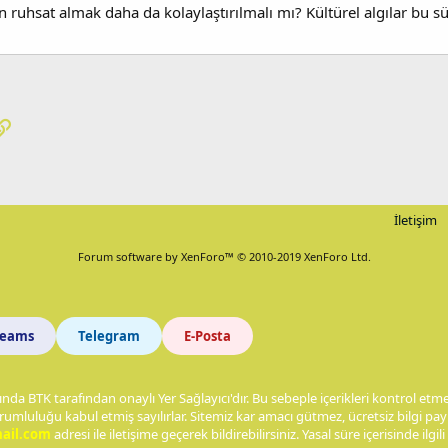
in ruhsat almak daha da kolaylaştırılmalı mı? Kültürel algılar bu s
pp
osta
Link
İletişim
Forum software by XenForo™
© 2010-2019 XenForo Ltd.
Teams
Telegram
E-Posta
nda BTK tarafından onaylı Yer Sağlayıcı'dır. Bu sebeple içerikleri kontrol et
rumluluğu kabul etmiş sayılırlar. Sitemiz kar amacı gütmez, ücretsiz bilgi p
ail.com
adresi ile iletişime geçerek bildirebilirsiniz. Yasal süre içerisinde ilgili