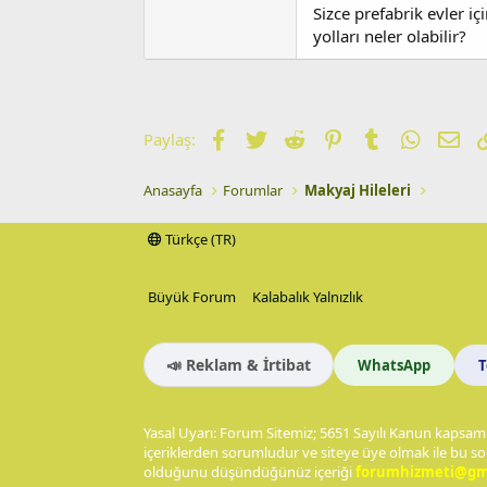
Sizce prefabrik evler iç
yolları neler olabilir?
Facebook
Twitter
Reddit
Pinterest
Tumblr
WhatsA
E-p
Paylaş:
Anasayfa
Forumlar
Makyaj Hileleri
Türkçe (TR)
Büyük Forum
Kalabalık Yalnızlık
📣 Reklam & İrtibat
WhatsApp
Yasal Uyarı: Forum Sitemiz; 5651 Sayılı Kanun kapsamı
içeriklerden sorumludur ve siteye üye olmak ile bu so
olduğunu düşündüğünüz içeriği
forumhizmeti@gm