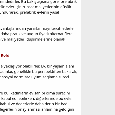
indedirler. Bu bakış açısına göre, prefabrik
ür evler için ruhsat maliyetlerinin düşük
undurarak, prefabrik evlerin yasal
 avantajlarından yararlanmayı tercih ederler.
aha pratik ve uygun fiyatlı alternatiflere
na ve maliyetleri düşürmelerine olanak
 Rolü
e yaklaşıyor olabilirler. Ev, bir yaşam alanı
dınlar, genellikle bu perspektiften bakarak,
ve sosyal normlara uyum sağlama süreci
 ve bu, kadınların ev sahibi olma sürecini
k kabul edilebilirken, diğerlerinde bu evler
l kabul ve değerlerle daha derin bir bağ
 değerlerin onaylanması anlamına geldiğini