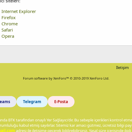
cı siteleri:
Internet Explorer
Firefox
Chrome
Safari
Opera
İletişim
Forum software by XenForo™
© 2010-2019 XenForo Ltd.
Teams
Telegram
E-Posta
nda BTK tarafından onaylı Yer Sağlayıcı'dır. Bu sebeple içerikleri kontrol et
rumluluğu kabul etmiş sayılırlar. Sitemiz kar amacı gütmez, ücretsiz bilgi p
ail.com
adresi ile iletişime geçerek bildirebilirsiniz. Yasal süre içerisinde ilgili