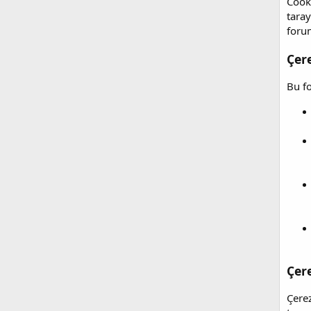
Cooki
taray
forum
Çer
Bu fo
Çer
Çerez