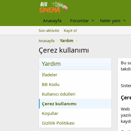
Anasayfa
Forumlar
Neler yeni
Son aktivite
Kayıt ol
Anasayfa
Yardım
Çerez kullanımı
Yardım
Bu sa
takdi
İfadeler
BB Kodu
Sist
Kullanıcı ödülleri
Çer
Çerez kullanımı
Web t
Koşullar
yazıl
kayd
Gizlilik Politikası