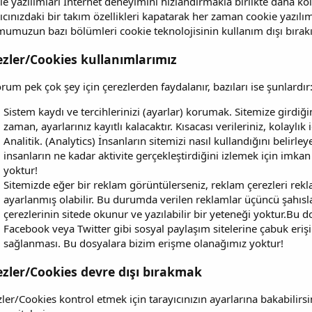
e yazılımları Internet deneyimini hızlandırmakla birlikte daha kol
ıcınızdaki bir takım özellikleri kapatarak her zaman cookie yazılı
umuzun bazı bölümleri cookie teknolojisinin kullanım dışı bırakıl
ezler/Cookies kullanımlarımız
rum pek çok şey için çerezlerden faydalanır, bazıları ise şunlardır
Sistem kaydı ve tercihlerinizi (ayarlar) korumak. Sitemize girdiğini
zaman, ayarlarınız kayıtlı kalacaktır. Kısacası verileriniz, kolaylık 
Analitik. (Analytics) İnsanların sitemizi nasıl kullandığını belirle
insanların ne kadar aktivite gerçekleştirdiğini izlemek için imka
yoktur!
Sitemizde eğer bir reklam görüntülerseniz, reklam çerezleri rekl
ayarlanmış olabilir. Bu durumda verilen reklamlar üçüncü şahısla
çerezlerinin sitede okunur ve yazılabilir bir yeteneği yoktur.Bu 
Facebook veya Twitter gibi sosyal paylaşım sitelerine çabuk eriş
sağlanması. Bu dosyalara bizim erişme olanağımız yoktur!
ezler/Cookies devre dışı bırakmak
ler/Cookies kontrol etmek için tarayıcınızın ayarlarına bakabilirsini