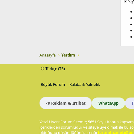
tarayı
Anasayfa
Yardım
Türkçe (TR)
Büyük Forum
Kalabalık Yalnızlık
📣 Reklam & İrtibat
WhatsApp
Yasal Uyarı: Forum Sitemiz; 5651 Sayılı Kanun kapsamı
içeriklerden sorumludur ve siteye üye olmak ile bu so
olduğunu düşündüğünüz içeriği
forumhizmeti@gm