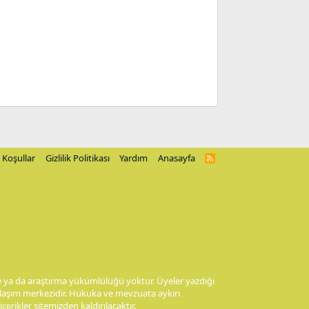
Koşullar
Gizlilik Politikası
Yardım
Anasayfa
R
S
S
me ya da araştırma yükümlülüğü yoktur. Üyeler yazdığı
aylaşım merkezidir. Hukuka ve mevzuata aykırı
 içerikler sitemizden kaldırılacaktır.