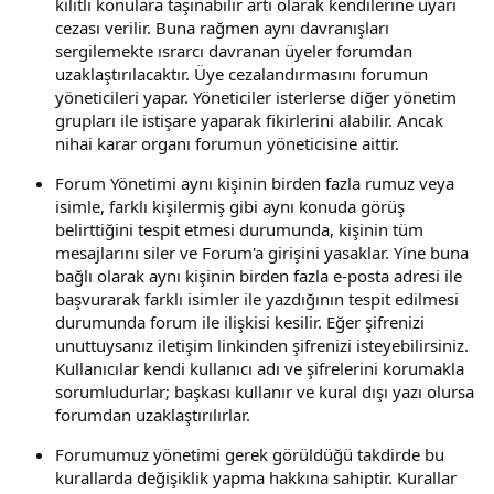
kilitli konulara taşınabilir artı olarak kendilerine uyarı
cezası verilir. Buna rağmen aynı davranışları
sergilemekte ısrarcı davranan üyeler forumdan
uzaklaştırılacaktır. Üye cezalandırmasını forumun
yöneticileri yapar. Yöneticiler isterlerse diğer yönetim
grupları ile istişare yaparak fikirlerini alabilir. Ancak
nihai karar organı forumun yöneticisine aittir.
Forum Yönetimi aynı kişinin birden fazla rumuz veya
isimle, farklı kişilermiş gibi aynı konuda görüş
belirttiğini tespit etmesi durumunda, kişinin tüm
mesajlarını siler ve Forum'a girişini yasaklar. Yine buna
bağlı olarak aynı kişinin birden fazla e-posta adresi ile
başvurarak farklı isimler ile yazdığının tespit edilmesi
durumunda forum ile ilişkisi kesilir. Eğer şifrenizi
unuttuysanız iletişim linkinden şifrenizi isteyebilirsiniz.
Kullanıcılar kendi kullanıcı adı ve şifrelerini korumakla
sorumludurlar; başkası kullanır ve kural dışı yazı olursa
forumdan uzaklaştırılırlar.
Forumumuz yönetimi gerek görüldüğü takdirde bu
kurallarda değişiklik yapma hakkına sahiptir. Kurallar