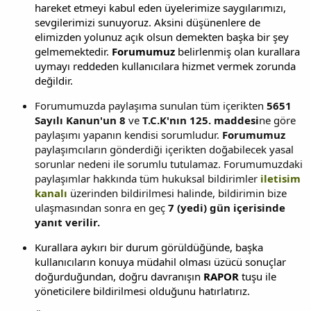
hareket etmeyi kabul eden üyelerimize saygılarımızı,
sevgilerimizi sunuyoruz. Aksini düşünenlere de
elimizden yolunuz açık olsun demekten başka bir şey
gelmemektedir.
Forumumuz
belirlenmiş olan kurallara
uymayı reddeden kullanıcılara hizmet vermek zorunda
değildir.
Forumumuzda paylaşıma sunulan tüm içerikten
5651
Sayılı Kanun'un 8
ve
T.C.K'nın 125. maddesi
ne göre
paylaşımı yapanın kendisi sorumludur.
Forumumuz
paylaşımcıların gönderdiği içerikten doğabilecek yasal
sorunlar nedeni ile sorumlu tutulamaz. Forumumuzdaki
paylaşımlar hakkında tüm hukuksal bildirimler
iletisim
kanalı
üzerinden bildirilmesi halinde, bildirimin bize
ulaşmasından sonra en geç
7 (yedi) gün içerisinde
yanıt verilir.
Kurallara aykırı bir durum görüldüğünde, başka
kullanıcıların konuya müdahil olması üzücü sonuçlar
doğurduğundan, doğru davranışın
RAPOR
tuşu ile
yöneticilere bildirilmesi olduğunu hatırlatırız.