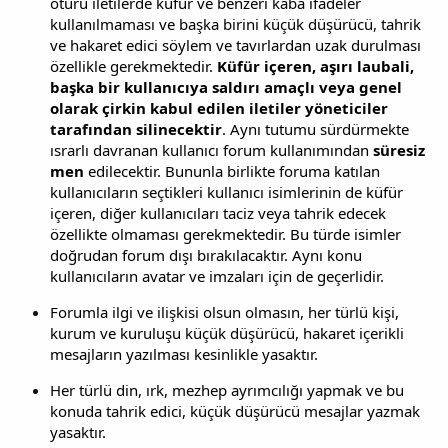
ötürü iletilerde küfür ve benzeri kaba ifadeler
kullanılmaması ve başka birini küçük düşürücü, tahrik
ve hakaret edici söylem ve tavırlardan uzak durulması
özellikle gerekmektedir.
Küfür içeren, aşırı laubali,
başka bir kullanıcıya saldırı amaçlı veya genel
olarak çirkin kabul edilen iletiler yöneticiler
tarafından silinecektir
. Aynı tutumu sürdürmekte
ısrarlı davranan kullanıcı forum kullanımından
süresiz
men
edilecektir. Bununla birlikte foruma katılan
kullanıcıların seçtikleri kullanıcı isimlerinin de küfür
içeren, diğer kullanıcıları taciz veya tahrik edecek
özellikte olmaması gerekmektedir. Bu türde isimler
doğrudan forum dışı bırakılacaktır. Aynı konu
kullanıcıların avatar ve imzaları için de geçerlidir.
Forumla ilgi ve ilişkisi olsun olmasın, her türlü kişi,
kurum ve kuruluşu küçük düşürücü, hakaret içerikli
mesajların yazılması kesinlikle yasaktır.
Her türlü din, ırk, mezhep ayrımcılığı yapmak ve bu
konuda tahrik edici, küçük düşürücü mesajlar yazmak
yasaktır.