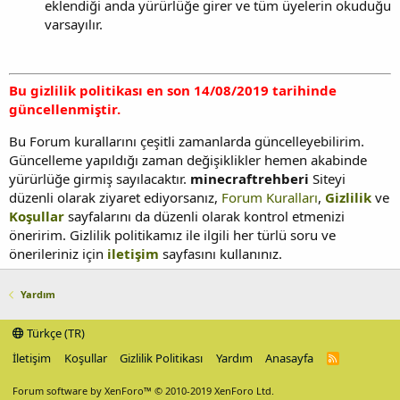
eklendiği anda yürürlüğe girer ve tüm üyelerin okuduğu
varsayılır.
Bu gizlilik politikası en son 14/08/2019 tarihinde
güncellenmiştir.
Bu Forum kurallarını çeşitli zamanlarda güncelleyebilirim.
Güncelleme yapıldığı zaman değişiklikler hemen akabinde
yürürlüğe girmiş sayılacaktır.
minecraftrehberi
Siteyi
düzenli olarak ziyaret ediyorsanız,
Forum Kuralları
,
Gizlilik
ve
Koşullar
sayfalarını da düzenli olarak kontrol etmenizi
öneririm. Gizlilik politikamız ile ilgili her türlü soru ve
önerileriniz için
iletişim
sayfasını kullanınız.
Yardım
Türkçe (TR)
İletişim
Koşullar
Gizlilik Politikası
Yardım
Anasayfa
R
S
S
Forum software by XenForo™
© 2010-2019 XenForo Ltd.