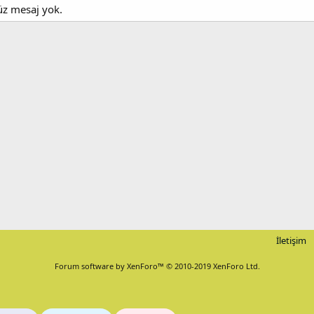
nüz mesaj yok.
İletişim
Forum software by XenForo™
© 2010-2019 XenForo Ltd.