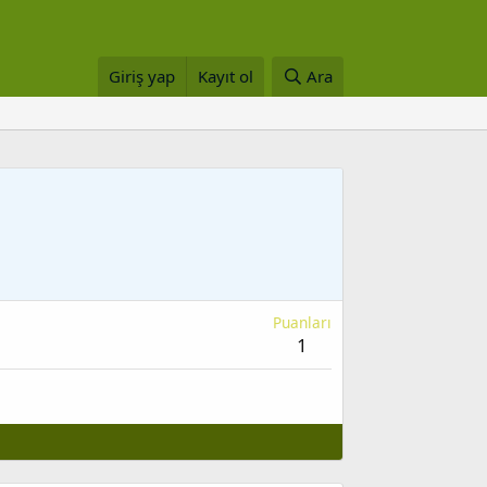
Giriş yap
Kayıt ol
Ara
Puanları
1