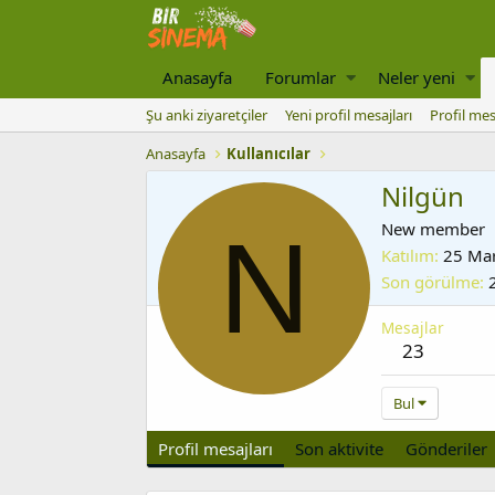
Anasayfa
Forumlar
Neler yeni
Şu anki ziyaretçiler
Yeni profil mesajları
Profil mes
Anasayfa
Kullanıcılar
Nilgün
N
New member
Katılım
25 Ma
Son görülme
Mesajlar
23
Bul
Profil mesajları
Son aktivite
Gönderiler