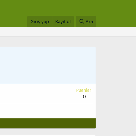
Giriş yap
Kayıt ol
Ara
Puanları
0