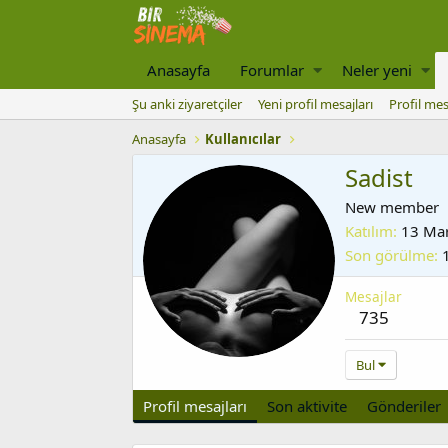
Anasayfa
Forumlar
Neler yeni
Şu anki ziyaretçiler
Yeni profil mesajları
Profil mes
Anasayfa
Kullanıcılar
Sadist
New member
Katılım
13 Ma
Son görülme
Mesajlar
735
Bul
Profil mesajları
Son aktivite
Gönderiler