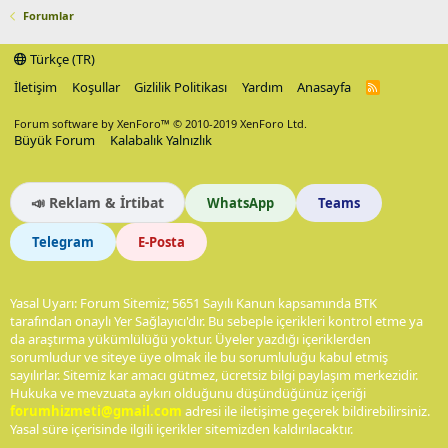
Forumlar
Türkçe (TR)
İletişim
Koşullar
Gizlilik Politikası
Yardım
Anasayfa
R
S
S
Forum software by XenForo™
© 2010-2019 XenForo Ltd.
Büyük Forum
Kalabalık Yalnızlık
📣 Reklam & İrtibat
WhatsApp
Teams
Telegram
E-Posta
Yasal Uyarı: Forum Sitemiz; 5651 Sayılı Kanun kapsamında BTK
tarafından onaylı Yer Sağlayıcı'dır. Bu sebeple içerikleri kontrol etme ya
da araştırma yükümlülüğü yoktur. Üyeler yazdığı içeriklerden
sorumludur ve siteye üye olmak ile bu sorumluluğu kabul etmiş
sayılırlar. Sitemiz kar amacı gütmez, ücretsiz bilgi paylaşım merkezidir.
Hukuka ve mevzuata aykırı olduğunu düşündüğünüz içeriği
forumhizmeti@gmail.com
adresi ile iletişime geçerek bildirebilirsiniz.
Yasal süre içerisinde ilgili içerikler sitemizden kaldırılacaktır.