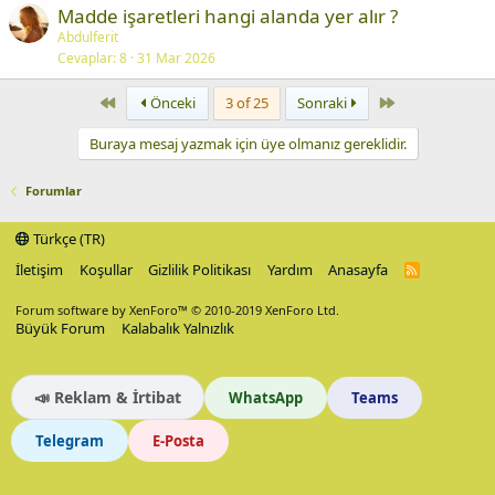
Madde işaretleri hangi alanda yer alır ?
Abdulferit
Cevaplar
8
31 Mar 2026
First
Last
Önceki
3 of 25
Sonraki
Buraya mesaj yazmak için üye olmanız gereklidir.
Forumlar
Türkçe (TR)
İletişim
Koşullar
Gizlilik Politikası
Yardım
Anasayfa
R
S
S
Forum software by XenForo™
© 2010-2019 XenForo Ltd.
Büyük Forum
Kalabalık Yalnızlık
📣 Reklam & İrtibat
WhatsApp
Teams
Telegram
E-Posta