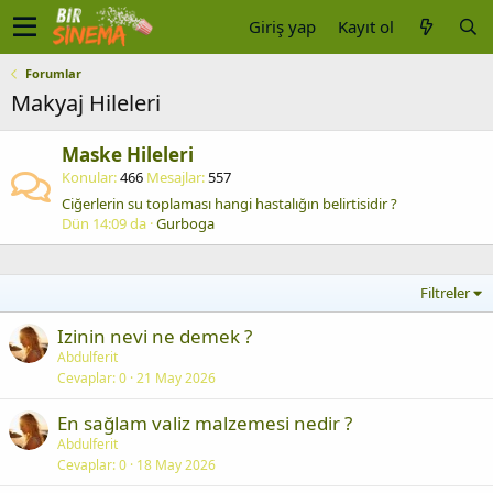
Giriş yap
Kayıt ol
Forumlar
Makyaj Hileleri
Maske Hileleri
Konular
466
Mesajlar
557
Ciğerlerin su toplaması hangi hastalığın belirtisidir ?
Dün 14:09 da
Gurboga
Filtreler
Izinin nevi ne demek ?
Abdulferit
Cevaplar
0
21 May 2026
En sağlam valiz malzemesi nedir ?
Abdulferit
Cevaplar
0
18 May 2026