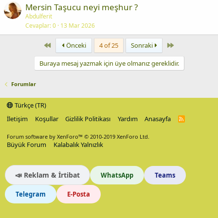
Mersin Taşucu neyi meşhur ?
Abdulferit
Cevaplar
0
13 Mar 2026
First
Last
Önceki
4 of 25
Sonraki
Buraya mesaj yazmak için üye olmanız gereklidir.
Forumlar
Türkçe (TR)
İletişim
Koşullar
Gizlilik Politikası
Yardım
Anasayfa
R
S
S
Forum software by XenForo™
© 2010-2019 XenForo Ltd.
Büyük Forum
Kalabalık Yalnızlık
📣 Reklam & İrtibat
WhatsApp
Teams
Telegram
E-Posta