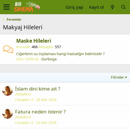
Giriş yap
Kayıt ol
Forumlar
Makyaj Hileleri
Maske Hileleri
Konular
466
Mesajlar
557
Ciğerlerin su toplaması hangi hastalığın belirtisidir ?
Dün 14:09 da
Gurboga
Filtreler
İslam dini kime ait ?
Abdulferit
Cevaplar
0
28 Mar 2026
Fatura neden istenir ?
Abdulferit
Cevaplar
0
24 Mar 2026